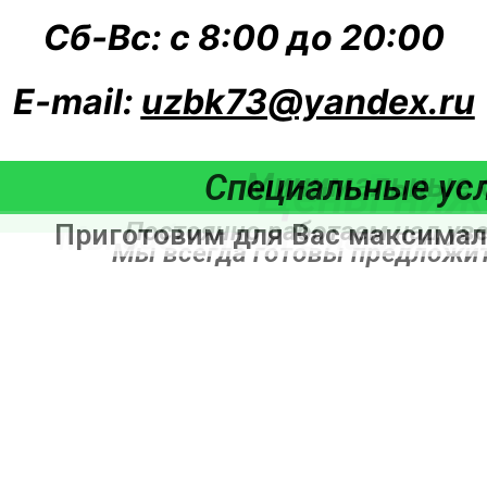
Сб-Вс: с 8:00 до 20:00
E-mail:
uzbk73@yandex.ru
Минимальные с
Специальные ус
Высоко
Цены ниж
Постоянно работаем над ув
Приготовим для Вас максимал
Мы заботимся о наших кли
Мы всегда готовы предложит