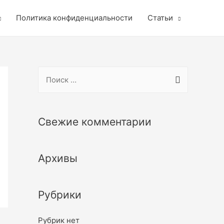
Политика конфиденциальности
Статьи
S
e
a
r
Свежие комментарии
c
h
Архивы
f
o
r
Рубрики
:
Рубрик нет