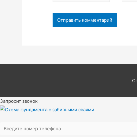
C
Scroll
Запросит звонок
Up